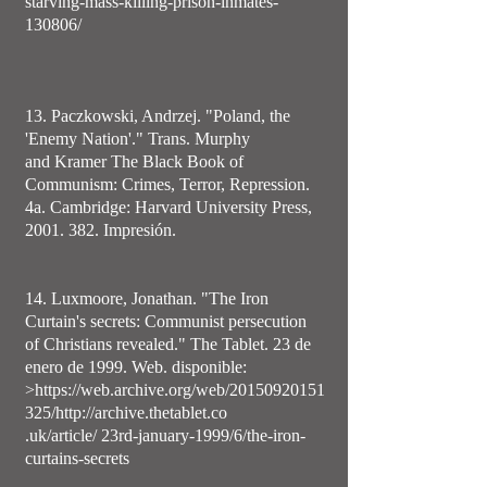
starving-mass-killing-prison-inmates-
130806/
13. Paczkowski, Andrzej. "Poland, the
'Enemy Nation'." Trans. Murphy
and Kramer The Black Book of
Communism: Crimes, Terror, Repression.
4a. Cambridge: Harvard University Press,
2001. 382. Impresión.
14. Luxmoore, Jonathan. "The Iron
Curtain's secrets: Communist persecution
of Christians revealed." The Tablet. 23 de
enero de 1999. Web. disponible:
>https://web.archive.org/web/20150920151
325/http://archive.thetablet.co
.uk/article/ 23rd-january-1999/6/the-iron-
curtains-secrets