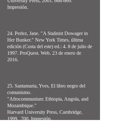
University Press, 2001. 668-669.
Impresión.
24. Perlez, Jane. "A Stalinist Dowager in
Her Bunker." New York Times, última
edición (Costa del este) ed.: 4. 8 de julio de
1997. ProQuest. Web. 23 de enero de
2016.
25. Santamaria, Yves, El libro negro del
comunismo.
"Afrocommunism: Ethiopia, Angola, and
Mozambique."
Harvard University Press, Cambridge,
1999. 700. Impresión.
26. Ganev,Venelin I., Sharlanov, Dinyu y el