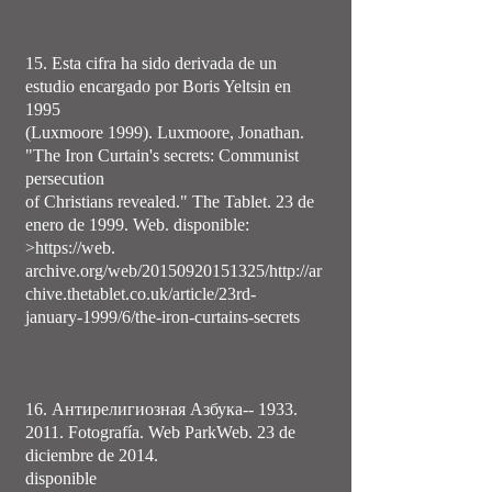
15. Esta cifra ha sido derivada de un
estudio encargado por Boris Yeltsin en
1995
(Luxmoore 1999). Luxmoore, Jonathan.
"The Iron Curtain's secrets: Communist
persecution
of Christians revealed." The Tablet. 23 de
enero de 1999. Web. disponible:
>https://web.
archive.org/web/20150920151325/http://ar
chive.thetablet.co.uk/article/23rd-
january-1999/6/the-iron-curtains-secrets
16. Антирелигиозная Азбука--
1933.
2011
. Fotografía. Web ParkWeb. 23 de
diciembre de 2014.
disponible