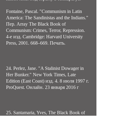
Fontaine, Pascal. "Communism in Latin
America: The Sandinistas and the Indians."
Пер. Array The Black Book of
Communism: Crimes, Terror, Repression.
4-е изд. Cambridge: Harvard University
Press,
2001. 668
–669. Печать.
24. Perlez, Jane. "A Stalinist Dowager in
Her Bunker." New York Times, Late
Edition (East Coast) изд. 4. 8 июля 1997 г.
ProQuest. Онлайн. 23 января 2016 г
25. Santamaria, Yves, The Black Book of
Communism.
"Afrocommunism: Ethiopia, Angola, and
Mozambique."