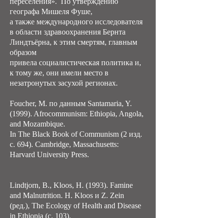
переселения». По утверждению
географа Мишеля Фуше,
а также международного исследователя
в области здравоохранения Бернта
Линдтьёрна, к этим смертям, главным
образом
привела социалистическая политика и,
к тому же, они имели место в
незатронутых засухой регионах.
Foucher, M. по данным Santamaria, Y.
(1999). Afrocommunism: Ethiopia, Angola,
and Mozambique.
In The Black Book of Communism (2 изд.
с. 694). Cambridge, Massachusetts:
Harvard University Press.
Lindtjorn, B., Kloos, H. (1993). Famine
and Malnutrition. H. Kloos и Z. Zein
(ред.), The Ecology of Health and Disease
in Ethiopia (с. 103).