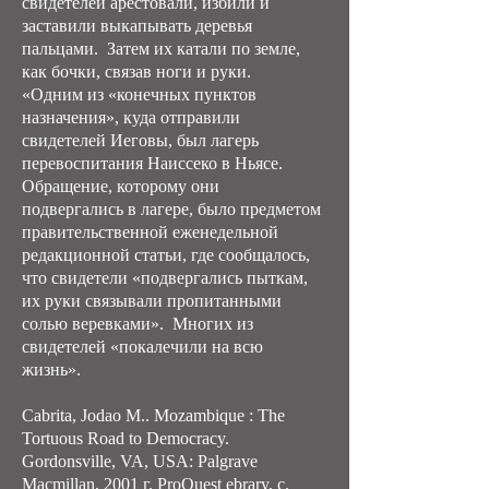
свидетелей арестовали, избили и
заставили выкапывать деревья
пальцами. Затем их катали по земле,
как бочки, связав ноги и руки.
«Одним из «конечных пунктов
назначения», куда отправили
свидетелей Иеговы, был лагерь
перевоспитания Наиссеко в Ньясе.
Обращение, которому они
подвергались в лагере, было предметом
правительственной еженедельной
редакционной статьи, где сообщалось,
что свидетели «подвергались пыткам,
их руки связывали пропитанными
солью веревками». Многих из
свидетелей «покалечили на всю
жизнь».
Cabrita, Jodao M.. Mozambique : The
Tortuous Road to Democracy.
Gordonsville, VA, USA: Palgrave
Macmillan, 2001 г. ProQuest ebrary, с.